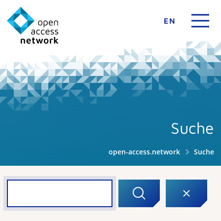
EN
Suche
open-access.network
Suche