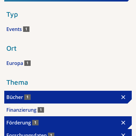
Typ
Events
1
Ort
Europa
1
Thema
Bücher
1
Finanzierung
1
Förderung
1
Forschungsdaten
1