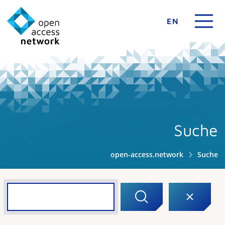
EN
Suche
open-access.network
Suche