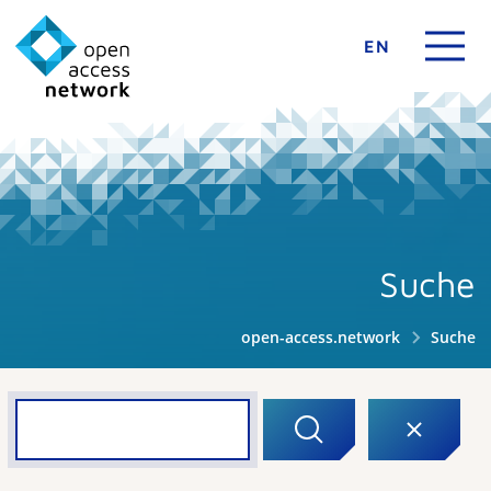
EN
Suche
open-access.network
Suche