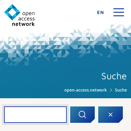
EN
Suche
open-access.network
Suche