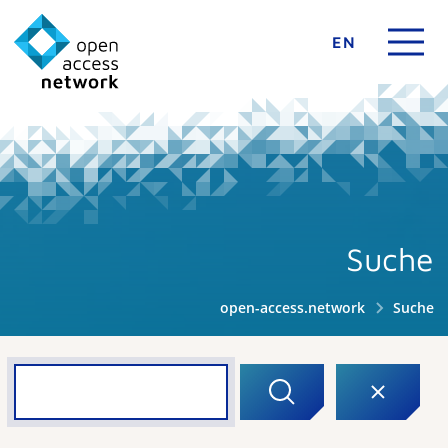
EN
Suche
open-access.network
Suche