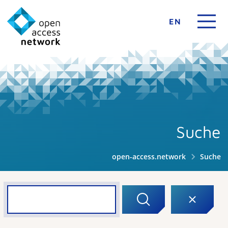
EN
Suche
open-access.network
Suche