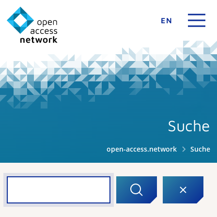
EN
Suche
open-access.network
Suche