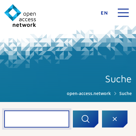
EN
Suche
open-access.network
Suche