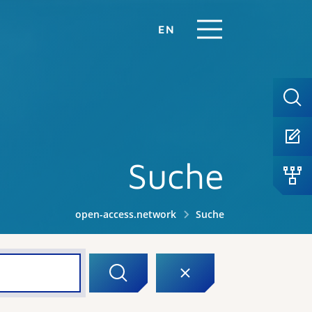
EN
Suche
open-access.network
Suche