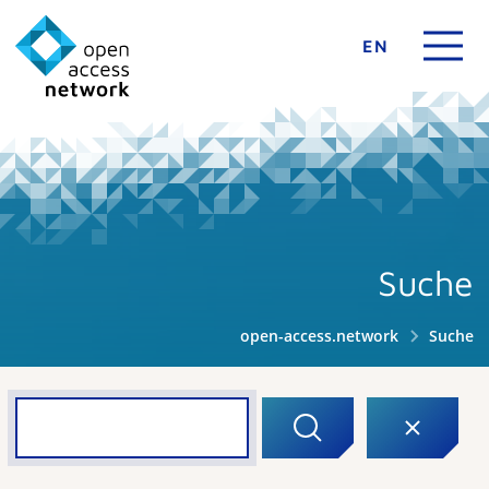
EN
Suche
open-access.network
Suche