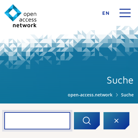
EN
Suche
open-access.network
Suche