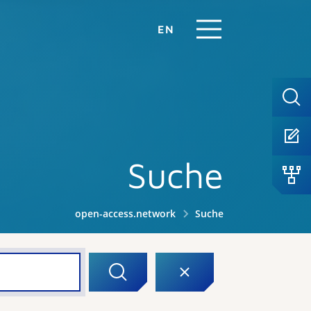
EN
Suche
open-access.network
Suche