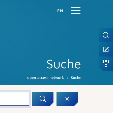
EN
Suche
open-access.network
Suche