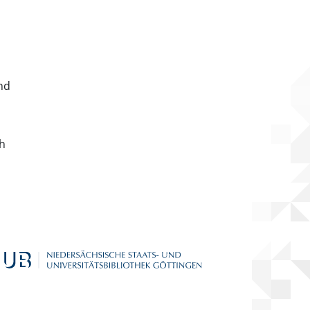
nd
ch