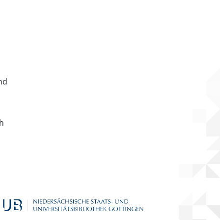
nd
ch