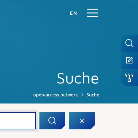
EN
Suche
open-access.network
Suche