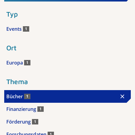
Typ
Events
1
Ort
Europa
1
Thema
Bücher
1
Finanzierung
1
Förderung
1
Forschungsdaten
1