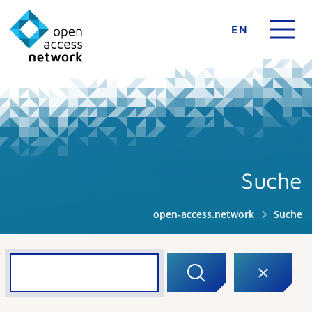
EN
Suche
open-access.network
Suche