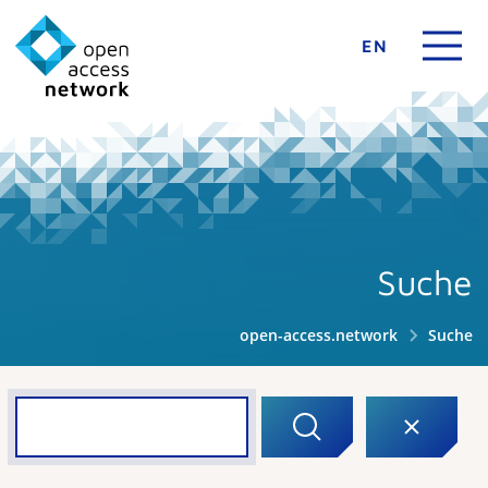
EN
Suche
open-access.network
Suche