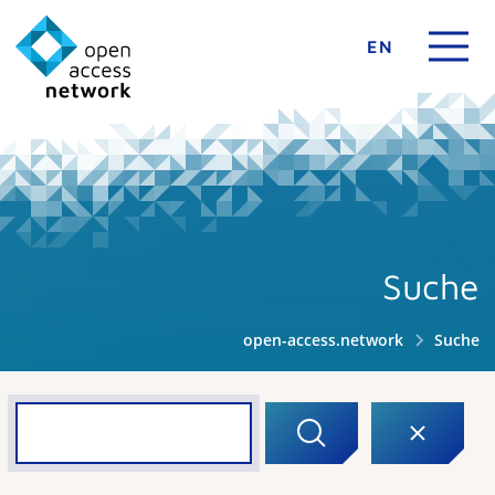
EN
Suche
open-access.network
Suche