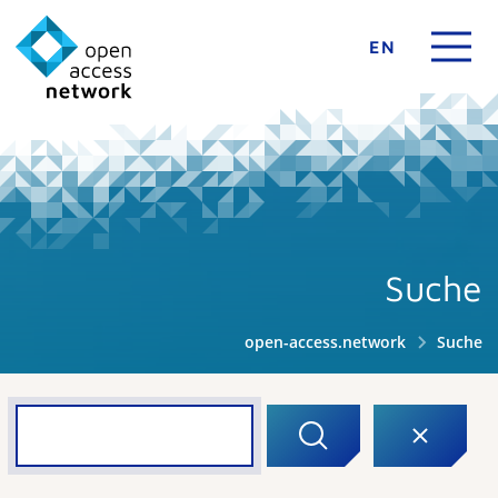
EN
Suche
open-access.network
Suche