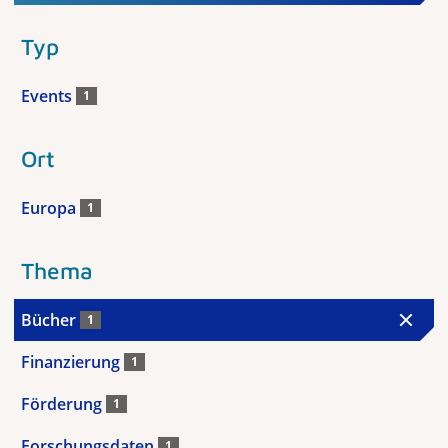
Typ
Events
1
Ort
Europa
1
Thema
Bücher
1
Finanzierung
1
Förderung
1
Forschungsdaten
1