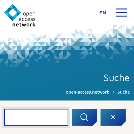
EN
Suche
open-access.network
Suche