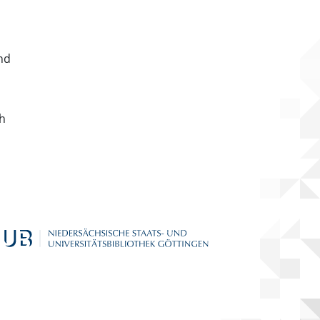
nd
ch