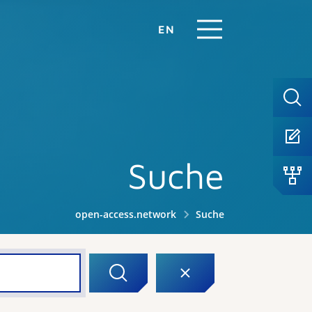
EN
Suche
open-access.network
Suche