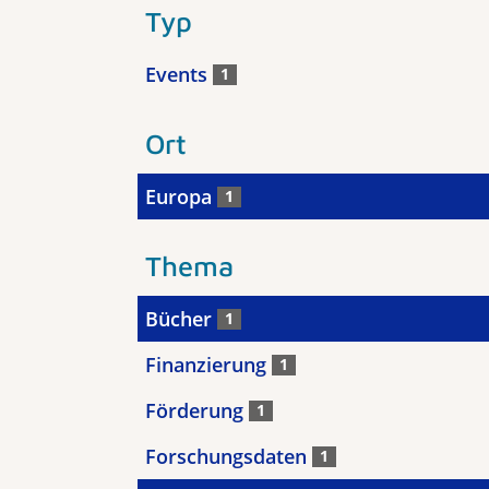
Typ
Events
1
Ort
Europa
1
Thema
Bücher
1
Finanzierung
1
Förderung
1
Forschungsdaten
1