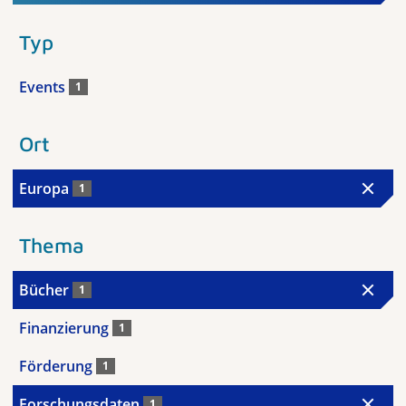
Typ
Events
1
Ort
Europa
1
Thema
Bücher
1
Finanzierung
1
Förderung
1
Forschungsdaten
1