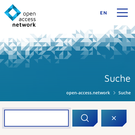
EN
Suche
open-access.network
Suche