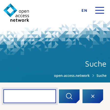
EN
Suche
open-access.network
Suche