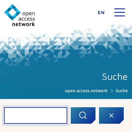
EN
Suche
open-access.network
Suche