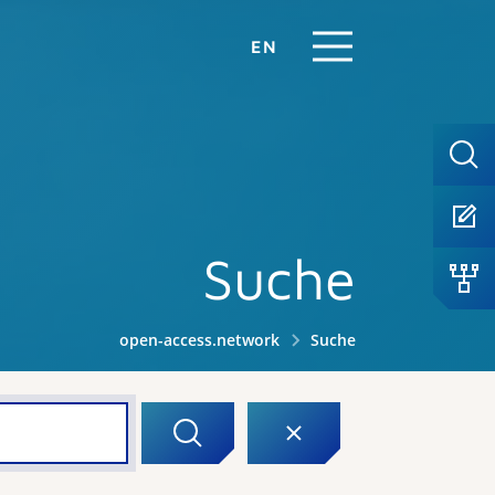
EN
Suche
open-access.network
Suche