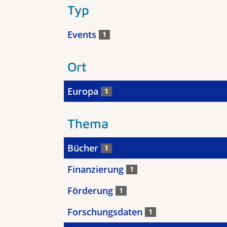
Typ
Events
1
Ort
Europa
1
Thema
Bücher
1
Finanzierung
1
Förderung
1
Forschungsdaten
1