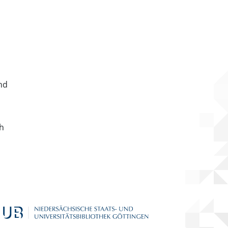
nd
ch