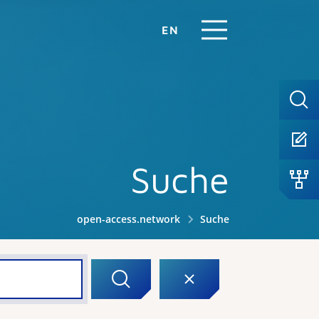
EN
Suche
open-access.network
Suche