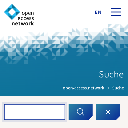
EN
Suche
open-access.network
Suche