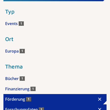
Typ
Events
1
Ort
Europa
1
Thema
Bücher
1
Finanzierung
1
Förderung
1
Forschungsdaten
1