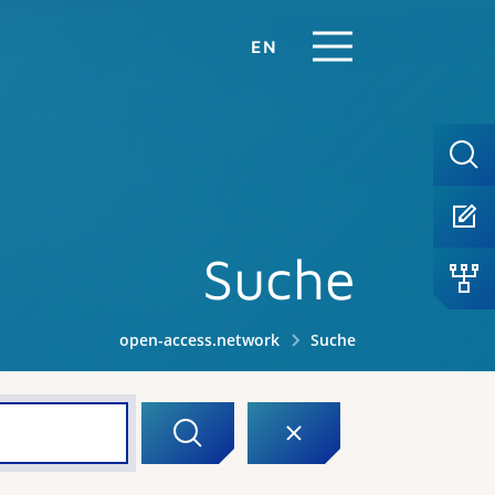
EN
Suche
open-access.network
Suche