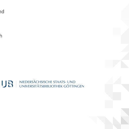
nd
ch