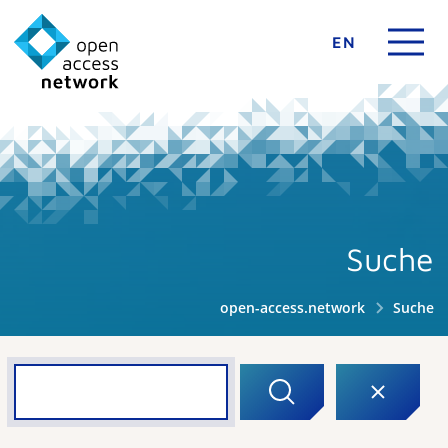
EN
Suche
open-access.network
Suche