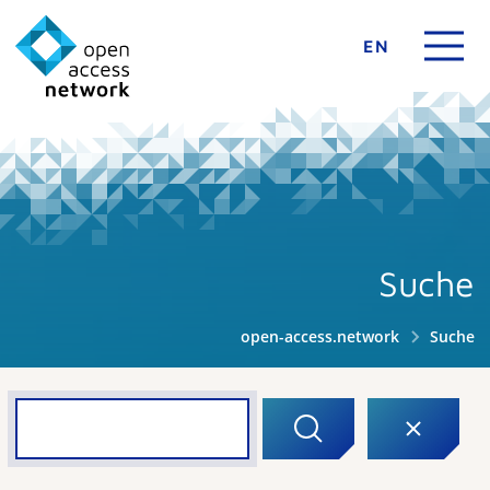
EN
Suche
open-access.network
Suche