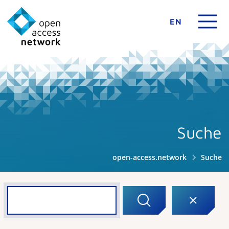
EN
Suche
open-access.network
Suche