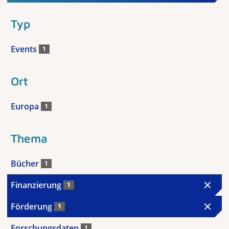
Typ
Events
1
Ort
Europa
1
Thema
Bücher
1
Finanzierung
1
Förderung
1
Forschungsdaten
1