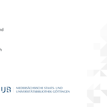
nd
ch