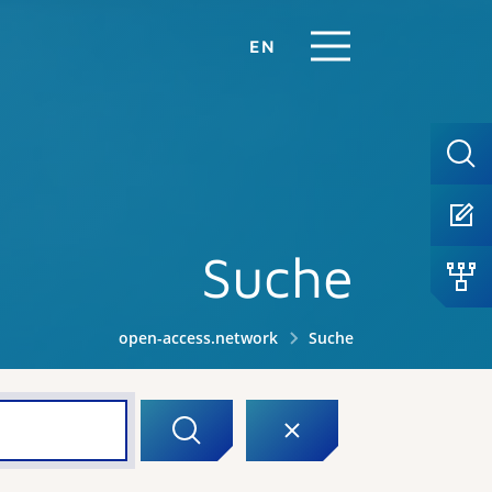
EN
Suche
open-access.network
Suche