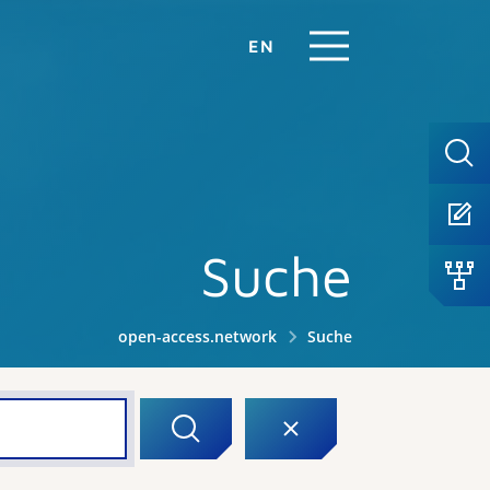
EN
Suche
open-access.network
Suche