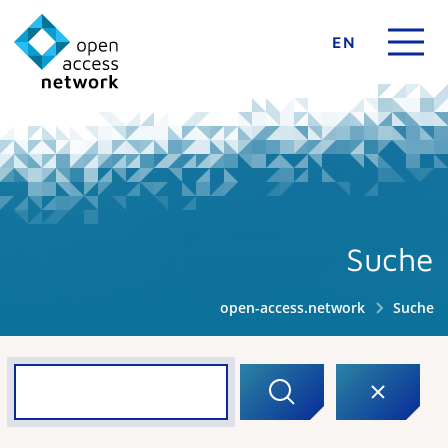
EN
Suche
open-access.network
Suche