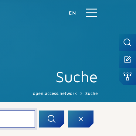
EN
Suche
open-access.network
Suche