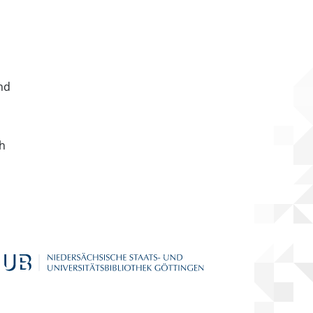
nd
ch