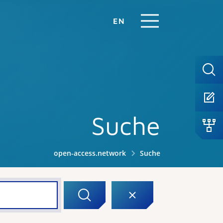
EN
Suche
open-access.network
Suche