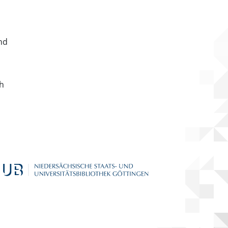
nd
ch