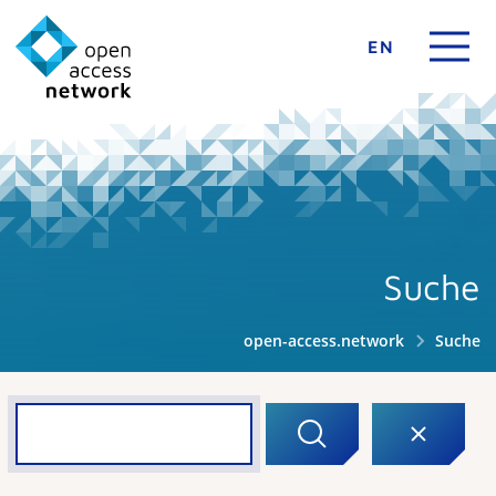
EN
Suche
open-access.network
Suche