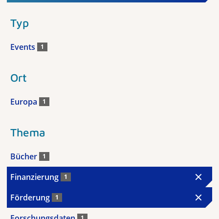
Typ
Events
1
Ort
Europa
1
Thema
Bücher
1
Finanzierung
1
Förderung
1
Forschungsdaten
1