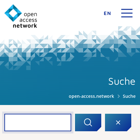
EN
Suche
open-access.network
Suche