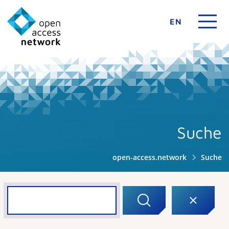
EN
Suche
open-access.network
Suche