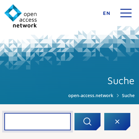
EN
Suche
open-access.network
Suche