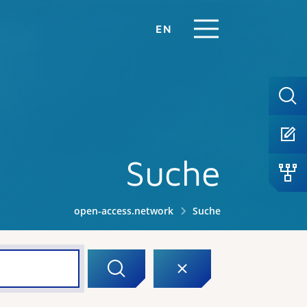
EN
Suche
open-access.network
Suche