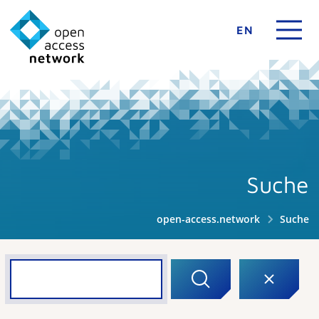
EN
Suche
open-access.network
Suche