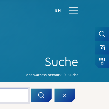
EN
Suche
open-access.network
Suche