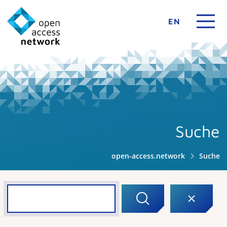
EN
Suche
open-access.network
Suche