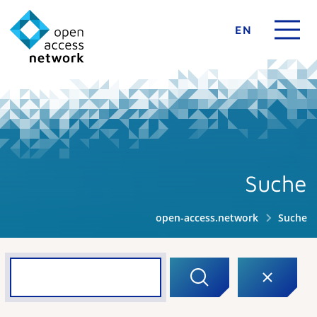
EN
Suche
open-access.network
Suche