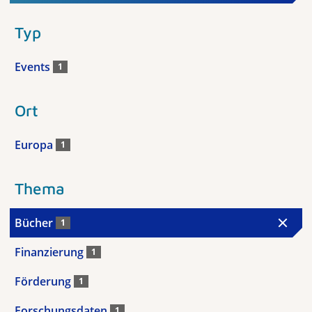
Typ
Events
1
Ort
Europa
1
Thema
Bücher
1
Finanzierung
1
Förderung
1
Forschungsdaten
1