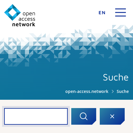
EN
Suche
open-access.network
Suche