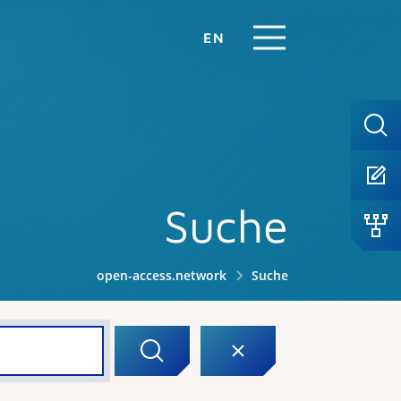
EN
Suche
open-access.network
Suche