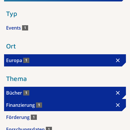
Typ
Events
1
Ort
Europa
1
Thema
Bücher
1
Finanzierung
1
Förderung
1
Forschungsdaten
1