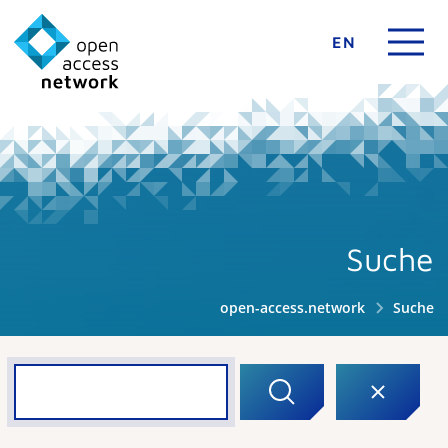
EN
Suche
open-access.network
Suche