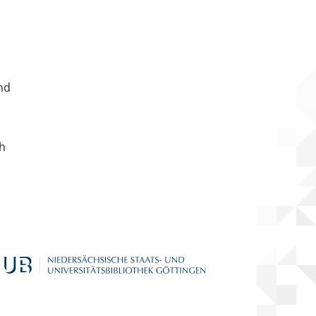
nd
ch