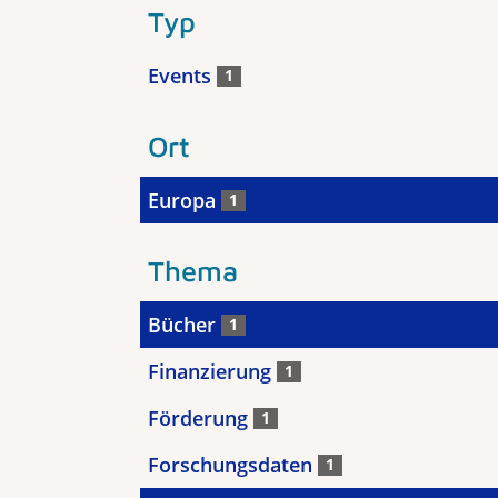
Typ
Events
1
Ort
Europa
1
Thema
Bücher
1
Finanzierung
1
Förderung
1
Forschungsdaten
1