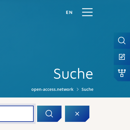
EN
Suche
open-access.network
Suche