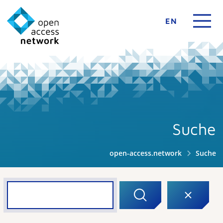
EN
Suche
open-access.network
Suche