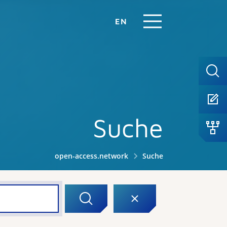
EN
Suche
open-access.network
Suche