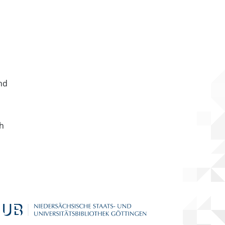
nd
ch